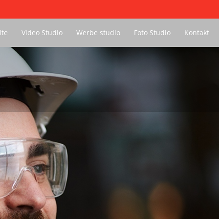
Previous
Next
ite
Video Studio
Werbe studio
Foto Studio
Kontakt