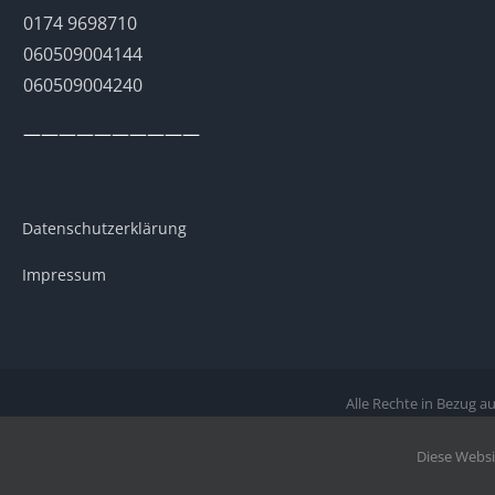
0174 9698710
060509004144
060509004240
——————————
Datenschutzerklärung
Impressum
Alle Rechte in Bezug 
Diese Websi