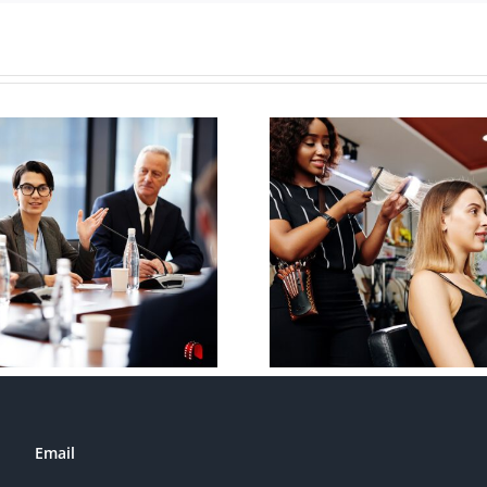
Young-woman-
having-her-hair-
Weihn
done
Email