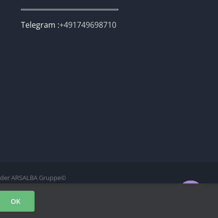
Telegram :
+491749698710
ei der ARSALBA Gruppe©
Kontaktiere uns
OK
Open
chaty