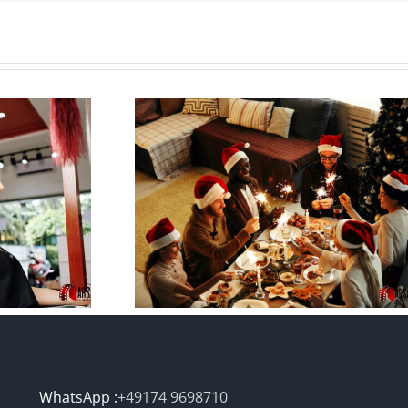
Chocolate-cake
achten
with-ice-cream
WhatsApp :
+49174 9698710