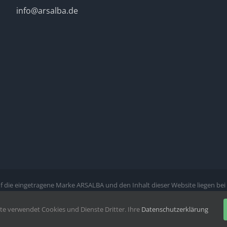
info@arsalba.de
auf die eingetragene Marke ARSALBA und den Inhalt dieser Website liegen b
Facebook
X
Instagram
WhatsApp
YouTube
te verwendet Cookies und Dienste Dritter. Ihre
Datenschutzerklärung