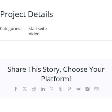
Project Details
Categories:
startseite
Video
Share This Story, Choose Your
Platform!
Facebook
X
Reddit
LinkedIn
WhatsApp
Tumblr
Pinterest
Vk
Xing
Email
Die