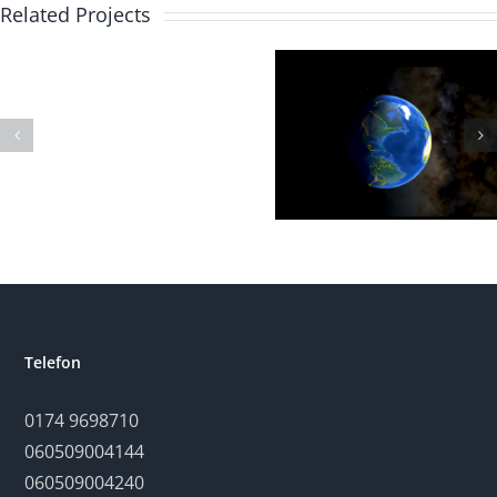
erstaunliche
Related Projects
Welt des
Wassers.
Von
GRABLEGE
Regentropfen
bis
Leitungswasser
in
Biebergemünd.
Telefon
0174 9698710
060509004144
060509004240